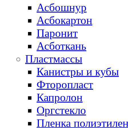
Асбошнур
Асбокартон
Паронит
Асботкань
Пластмассы
Канистры и кубы
Фторопласт
Капролон
Оргстекло
Пленка полиэтилен