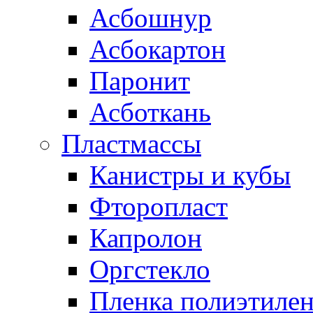
Асбошнур
Асбокартон
Паронит
Асботкань
Пластмассы
Канистры и кубы
Фторопласт
Капролон
Оргстекло
Пленка полиэтилен