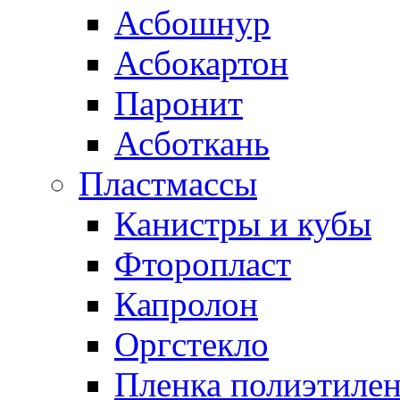
Асбошнур
Асбокартон
Паронит
Асботкань
Пластмассы
Канистры и кубы
Фторопласт
Капролон
Оргстекло
Пленка полиэтилен