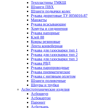
Техпластины ТМКЩ
Шланги ПВХ
Шланги подкачки колес
Рукава дюритовые ТУ 0056016-87
Манжеты
Рукава всасывающие
Хомуты и соединения
Рукава напорные
Клей 88
Ковры резиновые
Лента конвейерная
Рукава для газосварки тип 1
Рукава для газосварки тип 2
Рукава для газосварки тип 3
Рукава РВД
Рукава паропроводные
Рукава пневматические
Рукава с нитяным оплетом
Шланги поливочные
Шнуры и трубки
Асбестотехнические изделия
Асбошнур
Асбокартон
Паронит
Асботкань