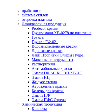
прайс-лист
система скидок
отсрочка платежа
Лакокрасочная продукция
Prodecor краски
Грунт-эмали ХВ-0278 по ржавчине
Грунты
Грунты ГФ-021
Водоэмульсионные краски
Дорожные краски
Лаки Пропитки Олифы Пудра
Малярные инструменты
Растворители
Автомобильные краски
Эмали ГФ АС КО ЭП ХВ ХС
Эмали НЦ
Жидкое стекло
Аэрозольные краски
Колеры для красок
Эмали ПФ
Эмали ПФС Стрела
Химическая продукция
Кислоты