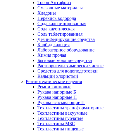
Тосол Антифриз
Смазочные материалы
Хладоны
Перекись водорода
Сода кальцинированная
Сода каустическая
Соль таблетированная
Дезинфецирующие средства
Карбид кальция
Лабораторное оборудование
Химия прочая
Бытовые моющие средства
Растворители химически чистые
Средства для водоподготовки
Кальций хлористый
Резинотехнические изделия
Ремни клиновые
Рукава напорные Б
Рукава напорные П
Рукава всасывающие П
Техпластины трансформаторные
Техпластины вакуумные
Техпластины губчатые
Техпластины МБС
Техпластины пищевые