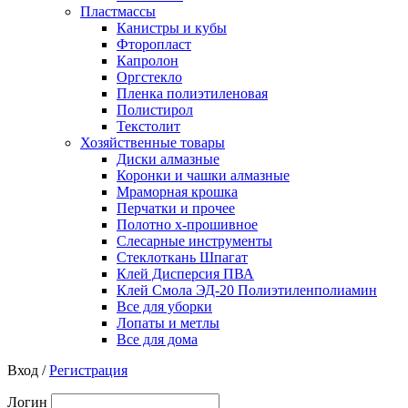
Пластмассы
Канистры и кубы
Фторопласт
Капролон
Оргстекло
Пленка полиэтиленовая
Полистирол
Текстолит
Хозяйственные товары
Диски алмазные
Коронки и чашки алмазные
Мраморная крошка
Перчатки и прочее
Полотно х-прошивное
Слесарные инструменты
Стеклоткань Шпагат
Клей Дисперсия ПВА
Клей Смола ЭД-20 Полиэтиленполиамин
Все для уборки
Лопаты и метлы
Все для дома
Вход /
Регистрация
Логин