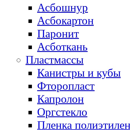
Асбошнур
Асбокартон
Паронит
Асботкань
Пластмассы
Канистры и кубы
Фторопласт
Капролон
Оргстекло
Пленка полиэтилен