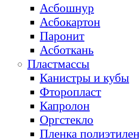
Асбошнур
Асбокартон
Паронит
Асботкань
Пластмассы
Канистры и кубы
Фторопласт
Капролон
Оргстекло
Пленка полиэтилен