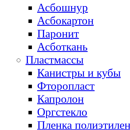
Асбошнур
Асбокартон
Паронит
Асботкань
Пластмассы
Канистры и кубы
Фторопласт
Капролон
Оргстекло
Пленка полиэтилен