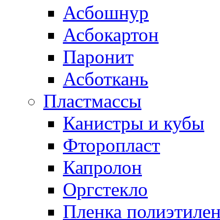
Асбошнур
Асбокартон
Паронит
Асботкань
Пластмассы
Канистры и кубы
Фторопласт
Капролон
Оргстекло
Пленка полиэтилен