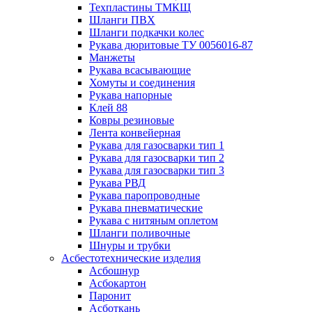
Техпластины ТМКЩ
Шланги ПВХ
Шланги подкачки колес
Рукава дюритовые ТУ 0056016-87
Манжеты
Рукава всасывающие
Хомуты и соединения
Рукава напорные
Клей 88
Ковры резиновые
Лента конвейерная
Рукава для газосварки тип 1
Рукава для газосварки тип 2
Рукава для газосварки тип 3
Рукава РВД
Рукава паропроводные
Рукава пневматические
Рукава с нитяным оплетом
Шланги поливочные
Шнуры и трубки
Асбестотехнические изделия
Асбошнур
Асбокартон
Паронит
Асботкань