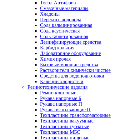
Тосол Антифриз
Смазочные материалы
Хладоны
Перекись водорода
Сода кальцинированная
Сода каустическая
Соль таблетированная
Дезинфецирующие средства
Карбид кальция
Лабораторное оборудование
Химия прочая
Бытовые моющие средства
Растворители химически чистые
Средства для водоподготовки
Кальций хлористый
Резинотехнические изделия
Ремни клиновые
Рукава напорные Б
Рукава напорные П
Рукава всасывающие П
Техпластины трансформаторные
Техпластины вакуумные
Техпластины губчатые
Техпластины МБС
Техпластины пищевые