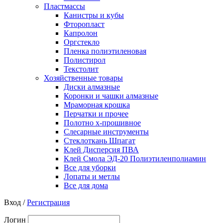
Пластмассы
Канистры и кубы
Фторопласт
Капролон
Оргстекло
Пленка полиэтиленовая
Полистирол
Текстолит
Хозяйственные товары
Диски алмазные
Коронки и чашки алмазные
Мраморная крошка
Перчатки и прочее
Полотно х-прошивное
Слесарные инструменты
Стеклоткань Шпагат
Клей Дисперсия ПВА
Клей Смола ЭД-20 Полиэтиленполиамин
Все для уборки
Лопаты и метлы
Все для дома
Вход /
Регистрация
Логин