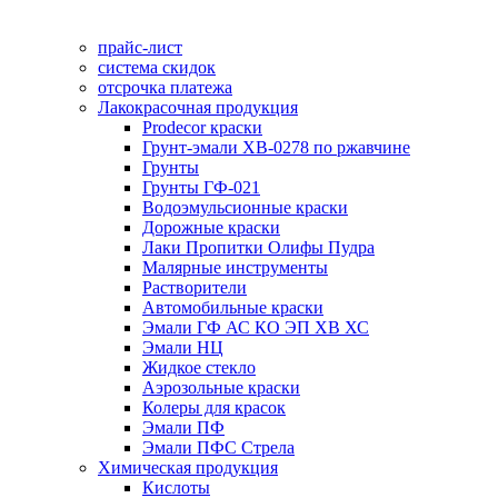
прайс-лист
система скидок
отсрочка платежа
Лакокрасочная продукция
Prodecor краски
Грунт-эмали ХВ-0278 по ржавчине
Грунты
Грунты ГФ-021
Водоэмульсионные краски
Дорожные краски
Лаки Пропитки Олифы Пудра
Малярные инструменты
Растворители
Автомобильные краски
Эмали ГФ АС КО ЭП ХВ ХС
Эмали НЦ
Жидкое стекло
Аэрозольные краски
Колеры для красок
Эмали ПФ
Эмали ПФС Стрела
Химическая продукция
Кислоты