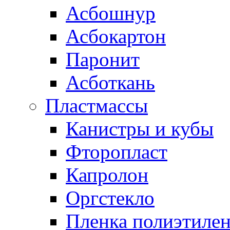
Асбошнур
Асбокартон
Паронит
Асботкань
Пластмассы
Канистры и кубы
Фторопласт
Капролон
Оргстекло
Пленка полиэтилен