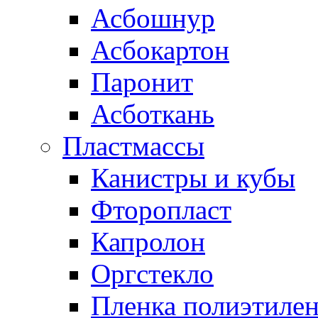
Асбошнур
Асбокартон
Паронит
Асботкань
Пластмассы
Канистры и кубы
Фторопласт
Капролон
Оргстекло
Пленка полиэтилен