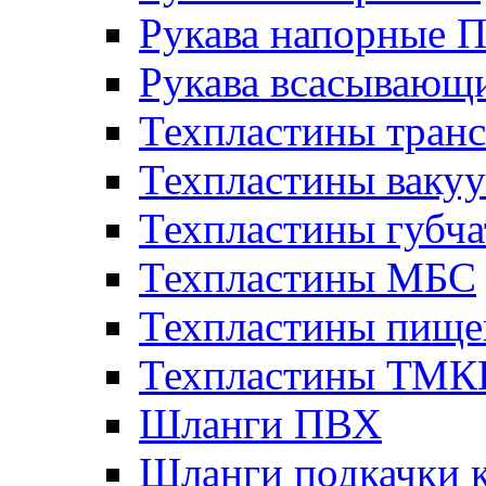
Рукава напорные 
Рукава всасывающ
Техпластины тран
Техпластины ваку
Техпластины губч
Техпластины МБС
Техпластины пище
Техпластины ТМ
Шланги ПВХ
Шланги подкачки 