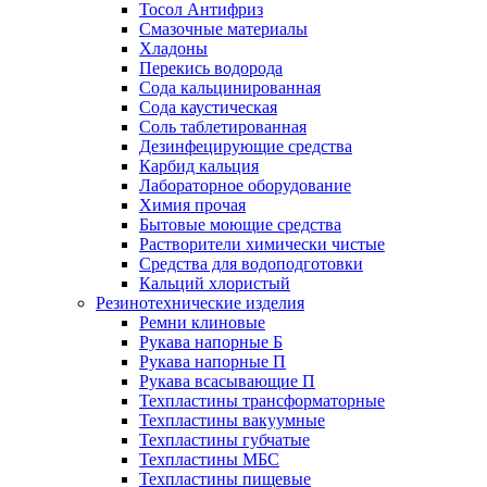
Тосол Антифриз
Смазочные материалы
Хладоны
Перекись водорода
Сода кальцинированная
Сода каустическая
Соль таблетированная
Дезинфецирующие средства
Карбид кальция
Лабораторное оборудование
Химия прочая
Бытовые моющие средства
Растворители химически чистые
Средства для водоподготовки
Кальций хлористый
Резинотехнические изделия
Ремни клиновые
Рукава напорные Б
Рукава напорные П
Рукава всасывающие П
Техпластины трансформаторные
Техпластины вакуумные
Техпластины губчатые
Техпластины МБС
Техпластины пищевые