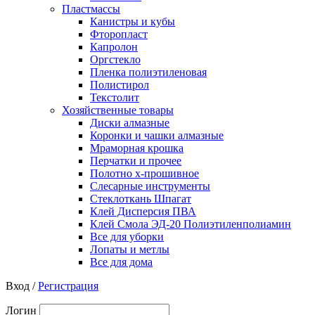
Пластмассы
Канистры и кубы
Фторопласт
Капролон
Оргстекло
Пленка полиэтиленовая
Полистирол
Текстолит
Хозяйственные товары
Диски алмазные
Коронки и чашки алмазные
Мраморная крошка
Перчатки и прочее
Полотно х-прошивное
Слесарные инструменты
Стеклоткань Шпагат
Клей Дисперсия ПВА
Клей Смола ЭД-20 Полиэтиленполиамин
Все для уборки
Лопаты и метлы
Все для дома
Вход /
Регистрация
Логин