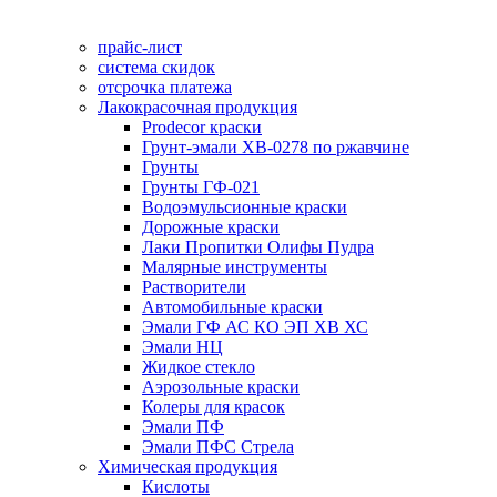
прайс-лист
система скидок
отсрочка платежа
Лакокрасочная продукция
Prodecor краски
Грунт-эмали ХВ-0278 по ржавчине
Грунты
Грунты ГФ-021
Водоэмульсионные краски
Дорожные краски
Лаки Пропитки Олифы Пудра
Малярные инструменты
Растворители
Автомобильные краски
Эмали ГФ АС КО ЭП ХВ ХС
Эмали НЦ
Жидкое стекло
Аэрозольные краски
Колеры для красок
Эмали ПФ
Эмали ПФС Стрела
Химическая продукция
Кислоты