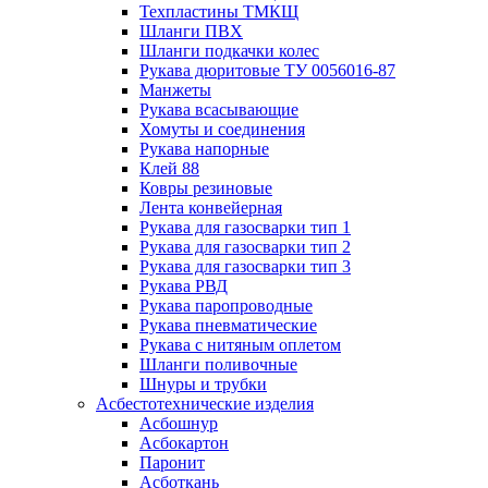
Техпластины ТМКЩ
Шланги ПВХ
Шланги подкачки колес
Рукава дюритовые ТУ 0056016-87
Манжеты
Рукава всасывающие
Хомуты и соединения
Рукава напорные
Клей 88
Ковры резиновые
Лента конвейерная
Рукава для газосварки тип 1
Рукава для газосварки тип 2
Рукава для газосварки тип 3
Рукава РВД
Рукава паропроводные
Рукава пневматические
Рукава с нитяным оплетом
Шланги поливочные
Шнуры и трубки
Асбестотехнические изделия
Асбошнур
Асбокартон
Паронит
Асботкань