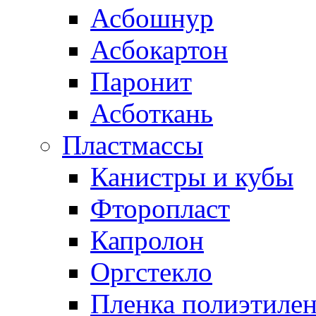
Асбошнур
Асбокартон
Паронит
Асботкань
Пластмассы
Канистры и кубы
Фторопласт
Капролон
Оргстекло
Пленка полиэтилен