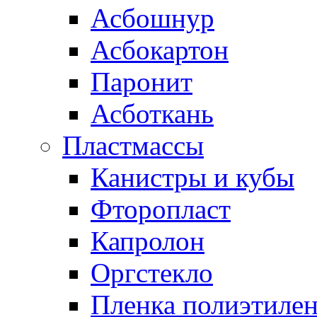
Асбошнур
Асбокартон
Паронит
Асботкань
Пластмассы
Канистры и кубы
Фторопласт
Капролон
Оргстекло
Пленка полиэтилен