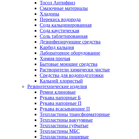
Тосол Антифриз
Смазочные материалы
Хладоны
Перекись водорода
Сода кальцинированная
Сода каустическая
Соль таблетированная
Дезинфецирующие средства
Карбид кальция
Лабораторное оборудование
Химия прочая
Бытовые моющие средства
Растворители химически чистые
Средства для водоподготовки
Кальций хлористый
Резинотехнические изделия
Ремни клиновые
Рукава напорные Б
Рукава напорные П
Рукава всасывающие П
Техпластины трансформаторные
Техпластины вакуумные
Техпластины губчатые
Техпластины МБС
Техпластины пищевые