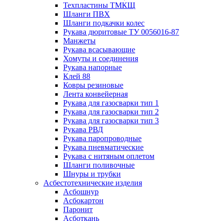
Техпластины ТМКЩ
Шланги ПВХ
Шланги подкачки колес
Рукава дюритовые ТУ 0056016-87
Манжеты
Рукава всасывающие
Хомуты и соединения
Рукава напорные
Клей 88
Ковры резиновые
Лента конвейерная
Рукава для газосварки тип 1
Рукава для газосварки тип 2
Рукава для газосварки тип 3
Рукава РВД
Рукава паропроводные
Рукава пневматические
Рукава с нитяным оплетом
Шланги поливочные
Шнуры и трубки
Асбестотехнические изделия
Асбошнур
Асбокартон
Паронит
Асботкань