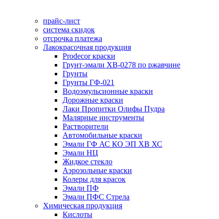
прайс-лист
система скидок
отсрочка платежа
Лакокрасочная продукция
Prodecor краски
Грунт-эмали ХВ-0278 по ржавчине
Грунты
Грунты ГФ-021
Водоэмульсионные краски
Дорожные краски
Лаки Пропитки Олифы Пудра
Малярные инструменты
Растворители
Автомобильные краски
Эмали ГФ АС КО ЭП ХВ ХС
Эмали НЦ
Жидкое стекло
Аэрозольные краски
Колеры для красок
Эмали ПФ
Эмали ПФС Стрела
Химическая продукция
Кислоты