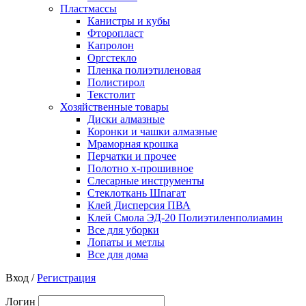
Пластмассы
Канистры и кубы
Фторопласт
Капролон
Оргстекло
Пленка полиэтиленовая
Полистирол
Текстолит
Хозяйственные товары
Диски алмазные
Коронки и чашки алмазные
Мраморная крошка
Перчатки и прочее
Полотно х-прошивное
Слесарные инструменты
Стеклоткань Шпагат
Клей Дисперсия ПВА
Клей Смола ЭД-20 Полиэтиленполиамин
Все для уборки
Лопаты и метлы
Все для дома
Вход /
Регистрация
Логин