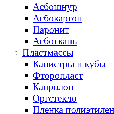
Асбошнур
Асбокартон
Паронит
Асботкань
Пластмассы
Канистры и кубы
Фторопласт
Капролон
Оргстекло
Пленка полиэтилен