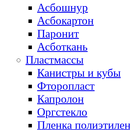
Асбошнур
Асбокартон
Паронит
Асботкань
Пластмассы
Канистры и кубы
Фторопласт
Капролон
Оргстекло
Пленка полиэтилен