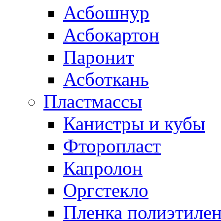
Асбошнур
Асбокартон
Паронит
Асботкань
Пластмассы
Канистры и кубы
Фторопласт
Капролон
Оргстекло
Пленка полиэтилен