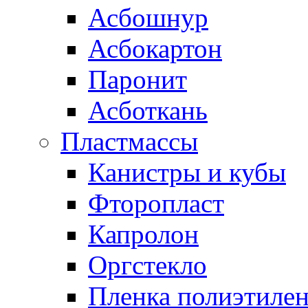
Асбошнур
Асбокартон
Паронит
Асботкань
Пластмассы
Канистры и кубы
Фторопласт
Капролон
Оргстекло
Пленка полиэтилен