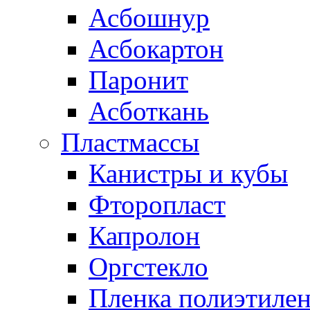
Асбошнур
Асбокартон
Паронит
Асботкань
Пластмассы
Канистры и кубы
Фторопласт
Капролон
Оргстекло
Пленка полиэтилен