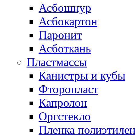
Асбошнур
Асбокартон
Паронит
Асботкань
Пластмассы
Канистры и кубы
Фторопласт
Капролон
Оргстекло
Пленка полиэтилен