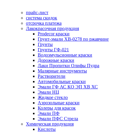
прайс-лист
система скидок
отсрочка платежа
Лакокрасочная продукция
Prodecor краски
Грунт-эмали ХВ-0278 по ржавчине
Грунты
Грунты ГФ-021
Водоэмульсионные краски
Дорожные краски
Лаки Пропитки Олифы Пудра
Малярные инструменты
Растворители
Автомобильные краски
Эмали ГФ АС КО ЭП ХВ ХС
Эмали НЦ
Жидкое стекло
Аэрозольные краски
Колеры для красок
Эмали ПФ
Эмали ПФС Стрела
Химическая продукция
Кислоты