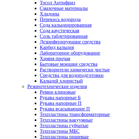
Тосол Антифриз
Смазочные материалы
Хладоны
Перекись водорода
Сода кальцинированная
Сода каустическая
Соль таблетированная
Дезинфецирующие средства
Карбид кальция
Лабораторное оборудование
Химия прочая
Бытовые моющие средства
Растворители химически чистые
Средства для водоподготовки
Кальций хлористый
Резинотехнические изделия
Ремни клиновые
Рукава напорные Б
Рукава напорные П
Рукава всасывающие П
Техпластины трансформаторные
Техпластины вакуумные
Техпластины губчатые
Техпластины МБС
Техпластины пищевые