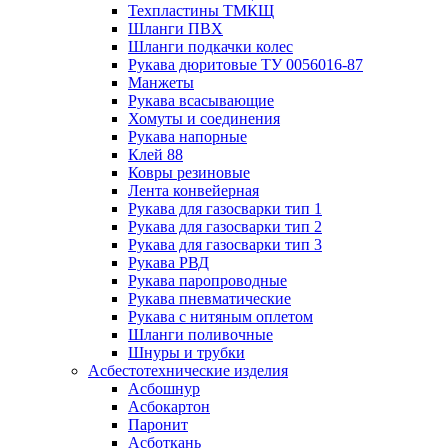
Техпластины ТМКЩ
Шланги ПВХ
Шланги подкачки колес
Рукава дюритовые ТУ 0056016-87
Манжеты
Рукава всасывающие
Хомуты и соединения
Рукава напорные
Клей 88
Ковры резиновые
Лента конвейерная
Рукава для газосварки тип 1
Рукава для газосварки тип 2
Рукава для газосварки тип 3
Рукава РВД
Рукава паропроводные
Рукава пневматические
Рукава с нитяным оплетом
Шланги поливочные
Шнуры и трубки
Асбестотехнические изделия
Асбошнур
Асбокартон
Паронит
Асботкань