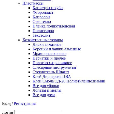
Пластмассы
Канистры и кубы
Фторопласт
Капролон
Оргстекло
Пленка полиэтиленовая
Полистирол
Текстолит
Хозяйственные товары
Диски алмазные
Коронки и чашки алмазные
Мраморная крошка
Перчатки и прочее
Полотно х-прошивное
Слесарные инструменты
Стеклоткань Шпагат
Клей Дисперсия ПВА
Клей Смола ЭД-20 Полиэтиленполиамин
Все для уборки
Лопаты и метлы
Все для дома
Вход /
Регистрация
Логин