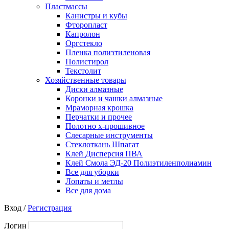
Пластмассы
Канистры и кубы
Фторопласт
Капролон
Оргстекло
Пленка полиэтиленовая
Полистирол
Текстолит
Хозяйственные товары
Диски алмазные
Коронки и чашки алмазные
Мраморная крошка
Перчатки и прочее
Полотно х-прошивное
Слесарные инструменты
Стеклоткань Шпагат
Клей Дисперсия ПВА
Клей Смола ЭД-20 Полиэтиленполиамин
Все для уборки
Лопаты и метлы
Все для дома
Вход /
Регистрация
Логин