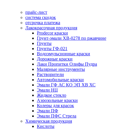
прайс-лист
система скидок
отсрочка платежа
Лакокрасочная продукция
Prodecor краски
Грунт-эмали ХВ-0278 по ржавчине
Грунты
Грунты ГФ-021
Водоэмульсионные краски
Дорожные краски
Лаки Пропитки Олифы Пудра
Малярные инструменты
Растворители
Автомобильные краски
Эмали ГФ АС КО ЭП ХВ ХС
Эмали НЦ
Жидкое стекло
Аэрозольные краски
Колеры для красок
Эмали ПФ
Эмали ПФС Стрела
Химическая продукция
Кислоты