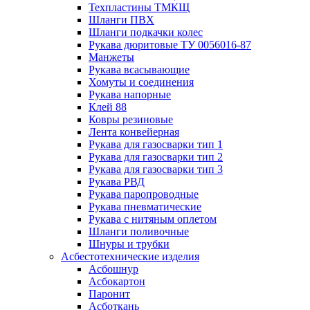
Техпластины ТМКЩ
Шланги ПВХ
Шланги подкачки колес
Рукава дюритовые ТУ 0056016-87
Манжеты
Рукава всасывающие
Хомуты и соединения
Рукава напорные
Клей 88
Ковры резиновые
Лента конвейерная
Рукава для газосварки тип 1
Рукава для газосварки тип 2
Рукава для газосварки тип 3
Рукава РВД
Рукава паропроводные
Рукава пневматические
Рукава с нитяным оплетом
Шланги поливочные
Шнуры и трубки
Асбестотехнические изделия
Асбошнур
Асбокартон
Паронит
Асботкань