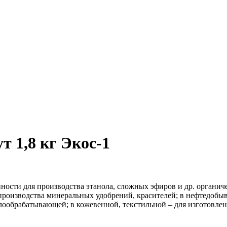
т 1,8 кг Экос-1
ти для производства этанола, сложных эфиров и др. органиче
я производства минеральных удобрений, красителей; в нефтедобы
еталлообрабатывающей; в кожевенной, текстильной – для изготовл