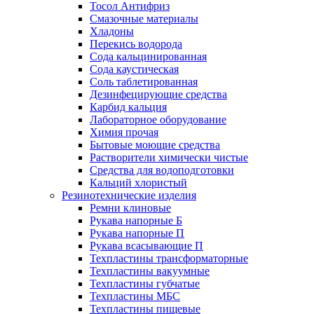
Тосол Антифриз
Смазочные материалы
Хладоны
Перекись водорода
Сода кальцинированная
Сода каустическая
Соль таблетированная
Дезинфецирующие средства
Карбид кальция
Лабораторное оборудование
Химия прочая
Бытовые моющие средства
Растворители химически чистые
Средства для водоподготовки
Кальций хлористый
Резинотехнические изделия
Ремни клиновые
Рукава напорные Б
Рукава напорные П
Рукава всасывающие П
Техпластины трансформаторные
Техпластины вакуумные
Техпластины губчатые
Техпластины МБС
Техпластины пищевые