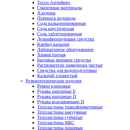
Тосол Антифриз
Смазочные материалы
Хладоны
Перекись водорода
Сода кальцинированная
Сода каустическая
Соль таблетированная
Дезинфецирующие средства
Карбид кальция
Лабораторное оборудование
Химия прочая
Бытовые моющие средства
Растворители химически чистые
Средства для водоподготовки
Кальций хлористый
Резинотехнические изделия
Ремни клиновые
Рукава напорные Б
Рукава напорные П
Рукава всасывающие П
Техпластины трансформаторные
Техпластины вакуумные
Техпластины губчатые
Техпластины МБС
Техпластины пищевые