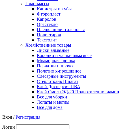
Пластмассы
Канистры и кубы
Фторопласт
Капролон
Оргстекло
Пленка полиэтиленовая
Полистирол
Текстолит
Хозяйственные товары
Диски алмазные
Коронки и чашки алмазные
Мраморная крошка
Перчатки и прочее
Полотно х-прошивное
Слесарные инструменты
Стеклоткань Шпагат
Клей Дисперсия ПВА
Клей Смола ЭД-20 Полиэтиленполиамин
Все для уборки
Лопаты и метлы
Все для дома
Вход /
Регистрация
Логин