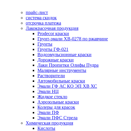
прайс-лист
система скидок
отсрочка платежа
Лакокрасочная продукция
Prodecor краски
Грунт-эмали ХВ-0278 по ржавчине
Грунты
Грунты ГФ-021
Водоэмульсионные краски
Дорожные краски
Лаки Пропитки Олифы Пудра
Малярные инструменты
Растворители
Автомобильные краски
Эмали ГФ АС КО ЭП ХВ ХС
Эмали НЦ
Жидкое стекло
Аэрозольные краски
Колеры для красок
Эмали ПФ
Эмали ПФС Стрела
Химическая продукция
Кислоты