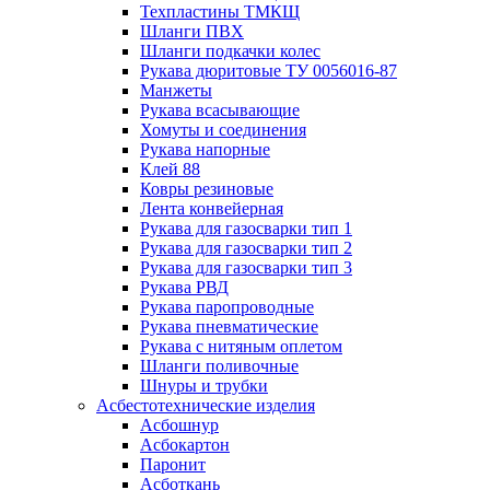
Техпластины ТМКЩ
Шланги ПВХ
Шланги подкачки колес
Рукава дюритовые ТУ 0056016-87
Манжеты
Рукава всасывающие
Хомуты и соединения
Рукава напорные
Клей 88
Ковры резиновые
Лента конвейерная
Рукава для газосварки тип 1
Рукава для газосварки тип 2
Рукава для газосварки тип 3
Рукава РВД
Рукава паропроводные
Рукава пневматические
Рукава с нитяным оплетом
Шланги поливочные
Шнуры и трубки
Асбестотехнические изделия
Асбошнур
Асбокартон
Паронит
Асботкань