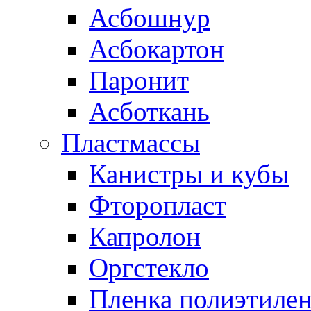
Асбошнур
Асбокартон
Паронит
Асботкань
Пластмассы
Канистры и кубы
Фторопласт
Капролон
Оргстекло
Пленка полиэтилен