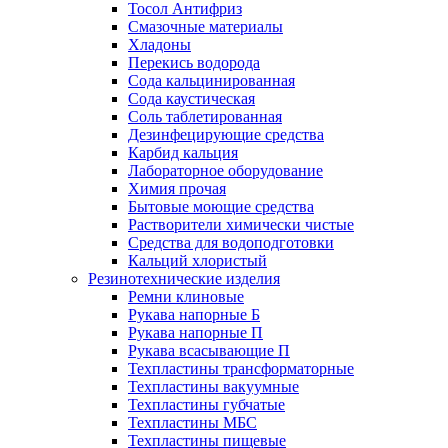
Тосол Антифриз
Смазочные материалы
Хладоны
Перекись водорода
Сода кальцинированная
Сода каустическая
Соль таблетированная
Дезинфецирующие средства
Карбид кальция
Лабораторное оборудование
Химия прочая
Бытовые моющие средства
Растворители химически чистые
Средства для водоподготовки
Кальций хлористый
Резинотехнические изделия
Ремни клиновые
Рукава напорные Б
Рукава напорные П
Рукава всасывающие П
Техпластины трансформаторные
Техпластины вакуумные
Техпластины губчатые
Техпластины МБС
Техпластины пищевые