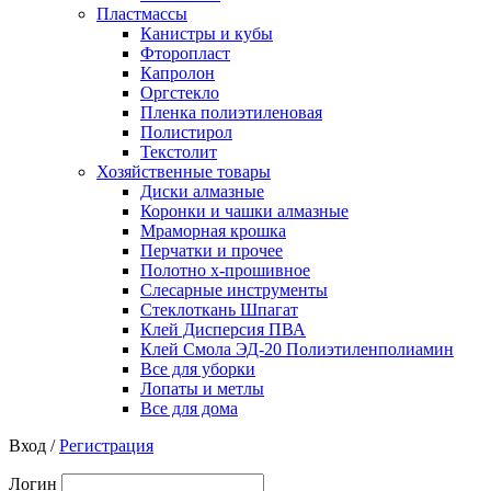
Пластмассы
Канистры и кубы
Фторопласт
Капролон
Оргстекло
Пленка полиэтиленовая
Полистирол
Текстолит
Хозяйственные товары
Диски алмазные
Коронки и чашки алмазные
Мраморная крошка
Перчатки и прочее
Полотно х-прошивное
Слесарные инструменты
Стеклоткань Шпагат
Клей Дисперсия ПВА
Клей Смола ЭД-20 Полиэтиленполиамин
Все для уборки
Лопаты и метлы
Все для дома
Вход /
Регистрация
Логин