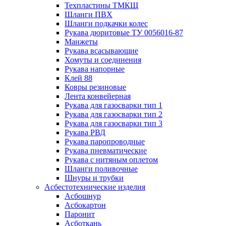
Техпластины ТМКЩ
Шланги ПВХ
Шланги подкачки колес
Рукава дюритовые ТУ 0056016-87
Манжеты
Рукава всасывающие
Хомуты и соединения
Рукава напорные
Клей 88
Ковры резиновые
Лента конвейерная
Рукава для газосварки тип 1
Рукава для газосварки тип 2
Рукава для газосварки тип 3
Рукава РВД
Рукава паропроводные
Рукава пневматические
Рукава с нитяным оплетом
Шланги поливочные
Шнуры и трубки
Асбестотехнические изделия
Асбошнур
Асбокартон
Паронит
Асботкань