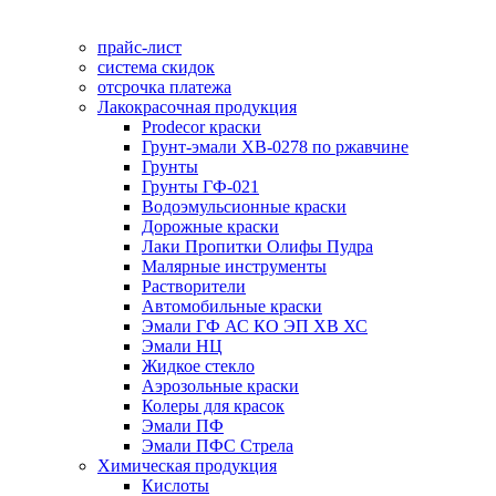
прайс-лист
система скидок
отсрочка платежа
Лакокрасочная продукция
Prodecor краски
Грунт-эмали ХВ-0278 по ржавчине
Грунты
Грунты ГФ-021
Водоэмульсионные краски
Дорожные краски
Лаки Пропитки Олифы Пудра
Малярные инструменты
Растворители
Автомобильные краски
Эмали ГФ АС КО ЭП ХВ ХС
Эмали НЦ
Жидкое стекло
Аэрозольные краски
Колеры для красок
Эмали ПФ
Эмали ПФС Стрела
Химическая продукция
Кислоты