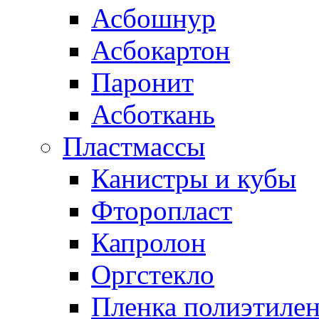
Асбошнур
Асбокартон
Паронит
Асботкань
Пластмассы
Канистры и кубы
Фторопласт
Капролон
Оргстекло
Пленка полиэтилен