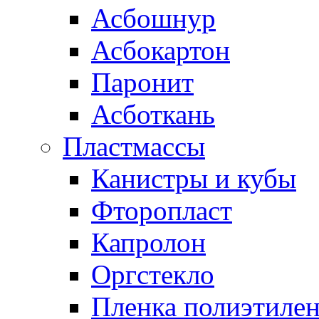
Асбошнур
Асбокартон
Паронит
Асботкань
Пластмассы
Канистры и кубы
Фторопласт
Капролон
Оргстекло
Пленка полиэтилен