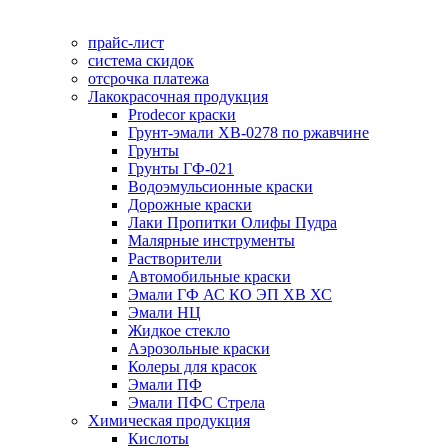
прайс-лист
система скидок
отсрочка платежа
Лакокрасочная продукция
Prodecor краски
Грунт-эмали ХВ-0278 по ржавчине
Грунты
Грунты ГФ-021
Водоэмульсионные краски
Дорожные краски
Лаки Пропитки Олифы Пудра
Малярные инструменты
Растворители
Автомобильные краски
Эмали ГФ АС КО ЭП ХВ ХС
Эмали НЦ
Жидкое стекло
Аэрозольные краски
Колеры для красок
Эмали ПФ
Эмали ПФС Стрела
Химическая продукция
Кислоты