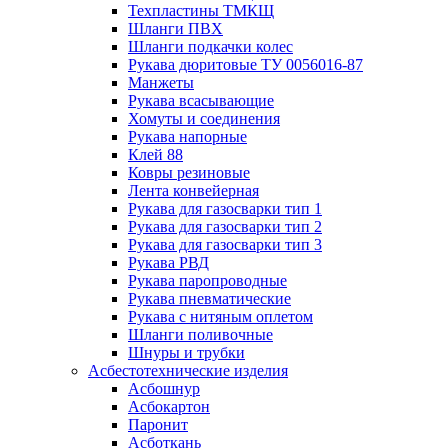
Техпластины ТМКЩ
Шланги ПВХ
Шланги подкачки колес
Рукава дюритовые ТУ 0056016-87
Манжеты
Рукава всасывающие
Хомуты и соединения
Рукава напорные
Клей 88
Ковры резиновые
Лента конвейерная
Рукава для газосварки тип 1
Рукава для газосварки тип 2
Рукава для газосварки тип 3
Рукава РВД
Рукава паропроводные
Рукава пневматические
Рукава с нитяным оплетом
Шланги поливочные
Шнуры и трубки
Асбестотехнические изделия
Асбошнур
Асбокартон
Паронит
Асботкань