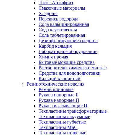
Тосол Антифриз
Смазочные материалы
Хладоны
Перекись водорода
Сода кальцинированная
Сода каустическая
Соль таблетированная
Дезинфецирующие средства
Карбид кальция
Лабораторное оборудование
Химия прочая
Бытовые моющие средства
Растворители химически чистые
Средства для водоподготовки
Кальций хлористый
Резинотехнические изделия
Ремни клиновые
Рукава напорные Б
Рукава напорные П
Рукава всасывающие П
Техпластины трансформаторные
Техпластины вакуумные
Техпластины губчатые
Техпластины МБС
Техпластины пищевые