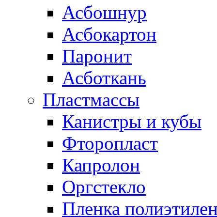
Асбошнур
Асбокартон
Паронит
Асботкань
Пластмассы
Канистры и кубы
Фторопласт
Капролон
Оргстекло
Пленка полиэтилен