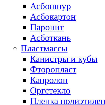
Асбошнур
Асбокартон
Паронит
Асботкань
Пластмассы
Канистры и кубы
Фторопласт
Капролон
Оргстекло
Пленка полиэтилен