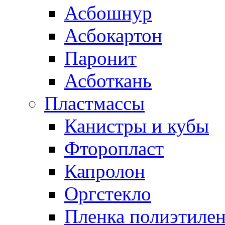
Асбошнур
Асбокартон
Паронит
Асботкань
Пластмассы
Канистры и кубы
Фторопласт
Капролон
Оргстекло
Пленка полиэтилен