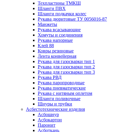
Техпластины ТМКЩ
Шланги ПВХ
Шланги подкачки колес
Рукава дюритовые ТУ 0056016-87
Манжеты
Рукава всасывающие
Хомуты и соединения
Рукава напорные
Клей 88
Ковры резиновые
Лента конвейерная
Рукава для газосварки тип 1
Рукава для газосварки тип 2
Рукава для газосварки тип 3
Рукава РВД
Рукава паропроводные
Рукава пневматические
Рукава с нитяным оплетом
Шланги поливочные
Шнуры и трубки
Асбестотехнические изделия
Асбошнур
Асбокартон
Паронит
Асботкань