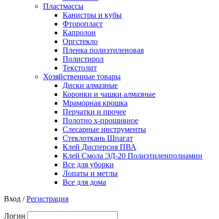
Пластмассы
Канистры и кубы
Фторопласт
Капролон
Оргстекло
Пленка полиэтиленовая
Полистирол
Текстолит
Хозяйственные товары
Диски алмазные
Коронки и чашки алмазные
Мраморная крошка
Перчатки и прочее
Полотно х-прошивное
Слесарные инструменты
Стеклоткань Шпагат
Клей Дисперсия ПВА
Клей Смола ЭД-20 Полиэтиленполиамин
Все для уборки
Лопаты и метлы
Все для дома
Вход /
Регистрация
Логин