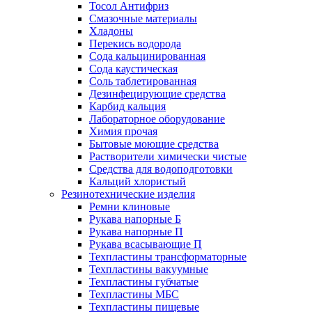
Тосол Антифриз
Смазочные материалы
Хладоны
Перекись водорода
Сода кальцинированная
Сода каустическая
Соль таблетированная
Дезинфецирующие средства
Карбид кальция
Лабораторное оборудование
Химия прочая
Бытовые моющие средства
Растворители химически чистые
Средства для водоподготовки
Кальций хлористый
Резинотехнические изделия
Ремни клиновые
Рукава напорные Б
Рукава напорные П
Рукава всасывающие П
Техпластины трансформаторные
Техпластины вакуумные
Техпластины губчатые
Техпластины МБС
Техпластины пищевые