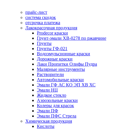
прайс-лист
система скидок
отсрочка платежа
Лакокрасочная продукция
Prodecor краски
Грунт-эмали ХВ-0278 по ржавчине
Грунты
Грунты ГФ-021
Водоэмульсионные краски
Дорожные краски
Лаки Пропитки Олифы Пудра
Малярные инструменты
Растворители
Автомобильные краски
Эмали ГФ АС КО ЭП ХВ ХС
Эмали НЦ
Жидкое стекло
Аэрозольные краски
Колеры для красок
Эмали ПФ
Эмали ПФС Стрела
Химическая продукция
Кислоты