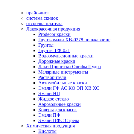
прайс-лист
система скидок
отсрочка платежа
Лакокрасочная продукция
Prodecor краски
Грунт-эмали ХВ-0278 по ржавчине
Грунты
Грунты ГФ-021
Водоэмульсионные краски
Дорожные краски
Лаки Пропитки Олифы Пудра
Малярные инструменты
Растворители
Автомобильные краски
Эмали ГФ АС КО ЭП ХВ ХС
Эмали НЦ
Жидкое стекло
Аэрозольные краски
Колеры для красок
Эмали ПФ
Эмали ПФС Стрела
Химическая продукция
Кислоты