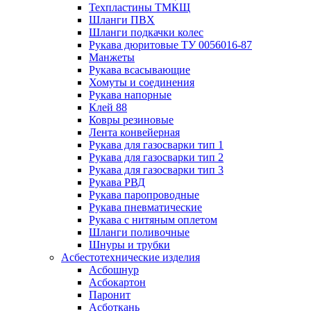
Техпластины ТМКЩ
Шланги ПВХ
Шланги подкачки колес
Рукава дюритовые ТУ 0056016-87
Манжеты
Рукава всасывающие
Хомуты и соединения
Рукава напорные
Клей 88
Ковры резиновые
Лента конвейерная
Рукава для газосварки тип 1
Рукава для газосварки тип 2
Рукава для газосварки тип 3
Рукава РВД
Рукава паропроводные
Рукава пневматические
Рукава с нитяным оплетом
Шланги поливочные
Шнуры и трубки
Асбестотехнические изделия
Асбошнур
Асбокартон
Паронит
Асботкань