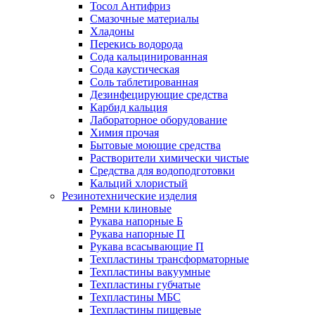
Тосол Антифриз
Смазочные материалы
Хладоны
Перекись водорода
Сода кальцинированная
Сода каустическая
Соль таблетированная
Дезинфецирующие средства
Карбид кальция
Лабораторное оборудование
Химия прочая
Бытовые моющие средства
Растворители химически чистые
Средства для водоподготовки
Кальций хлористый
Резинотехнические изделия
Ремни клиновые
Рукава напорные Б
Рукава напорные П
Рукава всасывающие П
Техпластины трансформаторные
Техпластины вакуумные
Техпластины губчатые
Техпластины МБС
Техпластины пищевые