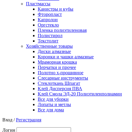
Пластмассы
Канистры и кубы
Фторопласт
Капролон
Оргстекло
Пленка полиэтиленовая
Полистирол
Текстолит
Хозяйственные товары
Диски алмазные
Коронки и чашки алмазные
Мраморная крошка
Перчатки и прочее
Полотно х-прошивное
Слесарные инструменты
Стеклоткань Шпагат
Клей Дисперсия ПВА
Клей Смола ЭД-20 Полиэтиленполиамин
Все для уборки
Лопаты и метлы
Все для дома
Вход /
Регистрация
Логин