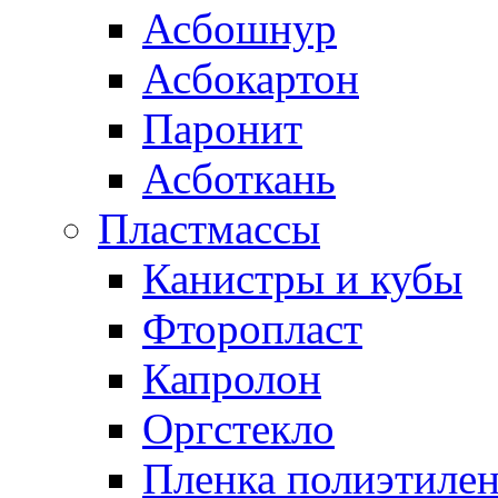
Асбошнур
Асбокартон
Паронит
Асботкань
Пластмассы
Канистры и кубы
Фторопласт
Капролон
Оргстекло
Пленка полиэтилен