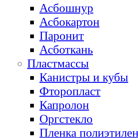
Асбошнур
Асбокартон
Паронит
Асботкань
Пластмассы
Канистры и кубы
Фторопласт
Капролон
Оргстекло
Пленка полиэтилен