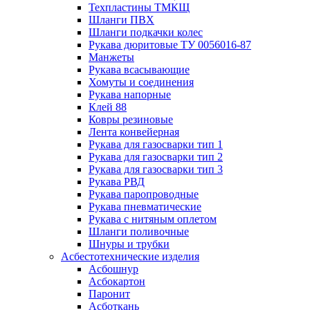
Техпластины ТМКЩ
Шланги ПВХ
Шланги подкачки колес
Рукава дюритовые ТУ 0056016-87
Манжеты
Рукава всасывающие
Хомуты и соединения
Рукава напорные
Клей 88
Ковры резиновые
Лента конвейерная
Рукава для газосварки тип 1
Рукава для газосварки тип 2
Рукава для газосварки тип 3
Рукава РВД
Рукава паропроводные
Рукава пневматические
Рукава с нитяным оплетом
Шланги поливочные
Шнуры и трубки
Асбестотехнические изделия
Асбошнур
Асбокартон
Паронит
Асботкань