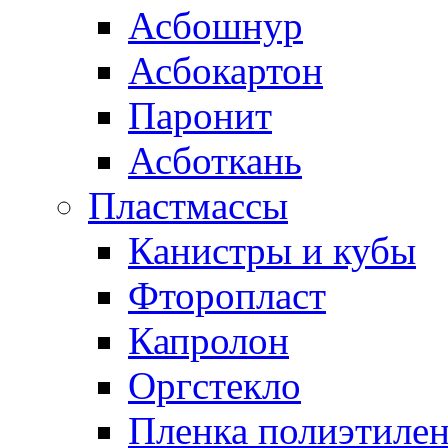
Асбошнур
Асбокартон
Паронит
Асботкань
Пластмассы
Канистры и кубы
Фторопласт
Капролон
Оргстекло
Пленка полиэтилен