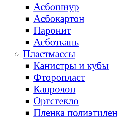
Асбошнур
Асбокартон
Паронит
Асботкань
Пластмассы
Канистры и кубы
Фторопласт
Капролон
Оргстекло
Пленка полиэтилен