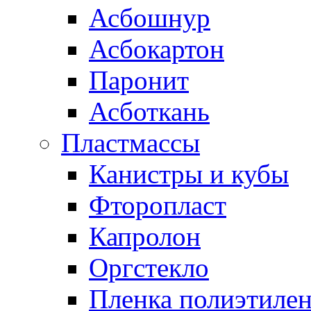
Асбошнур
Асбокартон
Паронит
Асботкань
Пластмассы
Канистры и кубы
Фторопласт
Капролон
Оргстекло
Пленка полиэтилен