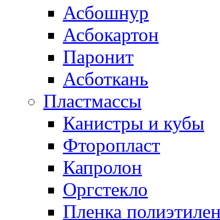
Асбошнур
Асбокартон
Паронит
Асботкань
Пластмассы
Канистры и кубы
Фторопласт
Капролон
Оргстекло
Пленка полиэтилен