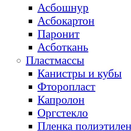
Асбошнур
Асбокартон
Паронит
Асботкань
Пластмассы
Канистры и кубы
Фторопласт
Капролон
Оргстекло
Пленка полиэтилен