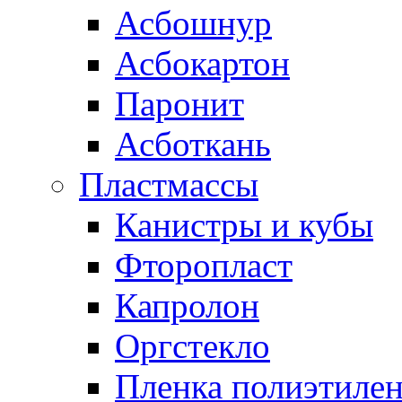
Асбошнур
Асбокартон
Паронит
Асботкань
Пластмассы
Канистры и кубы
Фторопласт
Капролон
Оргстекло
Пленка полиэтилен