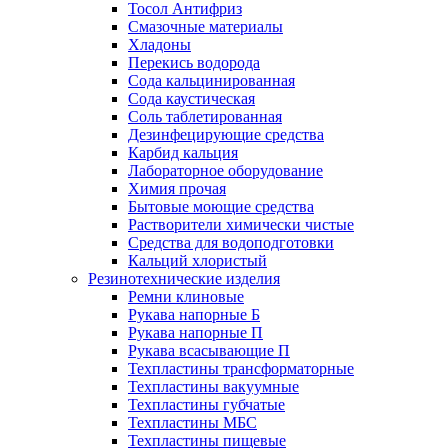
Тосол Антифриз
Смазочные материалы
Хладоны
Перекись водорода
Сода кальцинированная
Сода каустическая
Соль таблетированная
Дезинфецирующие средства
Карбид кальция
Лабораторное оборудование
Химия прочая
Бытовые моющие средства
Растворители химически чистые
Средства для водоподготовки
Кальций хлористый
Резинотехнические изделия
Ремни клиновые
Рукава напорные Б
Рукава напорные П
Рукава всасывающие П
Техпластины трансформаторные
Техпластины вакуумные
Техпластины губчатые
Техпластины МБС
Техпластины пищевые