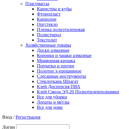
Пластмассы
Канистры и кубы
Фторопласт
Капролон
Оргстекло
Пленка полиэтиленовая
Полистирол
Текстолит
Хозяйственные товары
Диски алмазные
Коронки и чашки алмазные
Мраморная крошка
Перчатки и прочее
Полотно х-прошивное
Слесарные инструменты
Стеклоткань Шпагат
Клей Дисперсия ПВА
Клей Смола ЭД-20 Полиэтиленполиамин
Все для уборки
Лопаты и метлы
Все для дома
Вход /
Регистрация
Логин