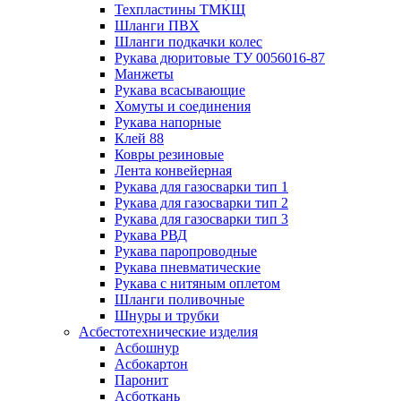
Техпластины ТМКЩ
Шланги ПВХ
Шланги подкачки колес
Рукава дюритовые ТУ 0056016-87
Манжеты
Рукава всасывающие
Хомуты и соединения
Рукава напорные
Клей 88
Ковры резиновые
Лента конвейерная
Рукава для газосварки тип 1
Рукава для газосварки тип 2
Рукава для газосварки тип 3
Рукава РВД
Рукава паропроводные
Рукава пневматические
Рукава с нитяным оплетом
Шланги поливочные
Шнуры и трубки
Асбестотехнические изделия
Асбошнур
Асбокартон
Паронит
Асботкань