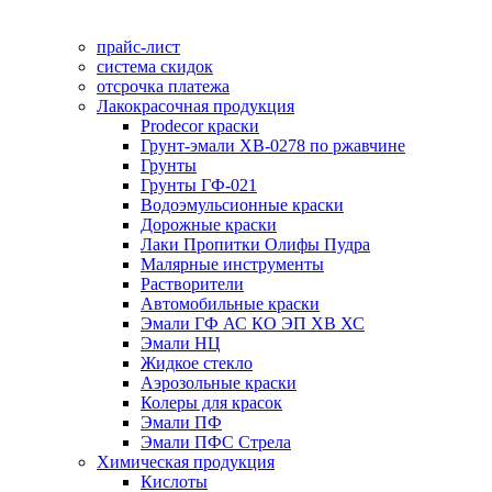
прайс-лист
система скидок
отсрочка платежа
Лакокрасочная продукция
Prodecor краски
Грунт-эмали ХВ-0278 по ржавчине
Грунты
Грунты ГФ-021
Водоэмульсионные краски
Дорожные краски
Лаки Пропитки Олифы Пудра
Малярные инструменты
Растворители
Автомобильные краски
Эмали ГФ АС КО ЭП ХВ ХС
Эмали НЦ
Жидкое стекло
Аэрозольные краски
Колеры для красок
Эмали ПФ
Эмали ПФС Стрела
Химическая продукция
Кислоты