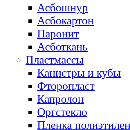
Асбошнур
Асбокартон
Паронит
Асботкань
Пластмассы
Канистры и кубы
Фторопласт
Капролон
Оргстекло
Пленка полиэтилен