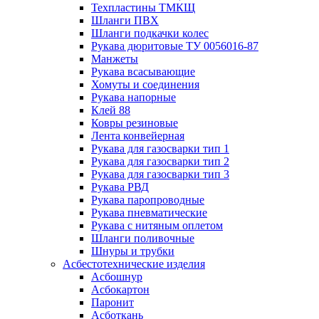
Техпластины ТМКЩ
Шланги ПВХ
Шланги подкачки колес
Рукава дюритовые ТУ 0056016-87
Манжеты
Рукава всасывающие
Хомуты и соединения
Рукава напорные
Клей 88
Ковры резиновые
Лента конвейерная
Рукава для газосварки тип 1
Рукава для газосварки тип 2
Рукава для газосварки тип 3
Рукава РВД
Рукава паропроводные
Рукава пневматические
Рукава с нитяным оплетом
Шланги поливочные
Шнуры и трубки
Асбестотехнические изделия
Асбошнур
Асбокартон
Паронит
Асботкань