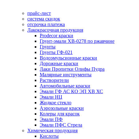
прайс-лист
система скидок
отсрочка платежа
Лакокрасочная продукция
Prodecor краски
Грунт-эмали ХВ-0278 по ржавчине
Грунты
Грунты ГФ-021
Водоэмульсионные краски
Дорожные краски
Лаки Пропитки Олифы Пудра
Малярные инструменты
Растворители
Автомобильные краски
Эмали ГФ АС КО ЭП ХВ ХС
Эмали НЦ
Жидкое стекло
Аэрозольные краски
Колеры для красок
Эмали ПФ
Эмали ПФС Стрела
Химическая продукция
Кислоты