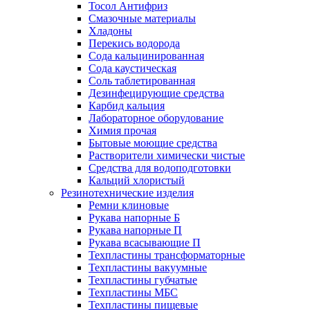
Тосол Антифриз
Смазочные материалы
Хладоны
Перекись водорода
Сода кальцинированная
Сода каустическая
Соль таблетированная
Дезинфецирующие средства
Карбид кальция
Лабораторное оборудование
Химия прочая
Бытовые моющие средства
Растворители химически чистые
Средства для водоподготовки
Кальций хлористый
Резинотехнические изделия
Ремни клиновые
Рукава напорные Б
Рукава напорные П
Рукава всасывающие П
Техпластины трансформаторные
Техпластины вакуумные
Техпластины губчатые
Техпластины МБС
Техпластины пищевые