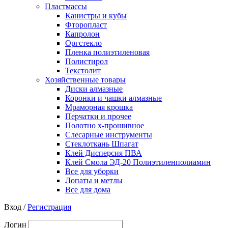
Пластмассы
Канистры и кубы
Фторопласт
Капролон
Оргстекло
Пленка полиэтиленовая
Полистирол
Текстолит
Хозяйственные товары
Диски алмазные
Коронки и чашки алмазные
Мраморная крошка
Перчатки и прочее
Полотно х-прошивное
Слесарные инструменты
Стеклоткань Шпагат
Клей Дисперсия ПВА
Клей Смола ЭД-20 Полиэтиленполиамин
Все для уборки
Лопаты и метлы
Все для дома
Вход /
Регистрация
Логин