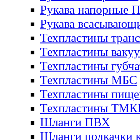
Рукава напорные 
Рукава всасывающ
Техпластины тран
Техпластины ваку
Техпластины губч
Техпластины МБС
Техпластины пище
Техпластины ТМ
Шланги ПВХ
Шланги подкачки 