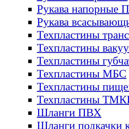
Рукава напорные 
Рукава всасывающ
Техпластины тран
Техпластины ваку
Техпластины губч
Техпластины МБС
Техпластины пище
Техпластины ТМ
Шланги ПВХ
Шланги подкачки 