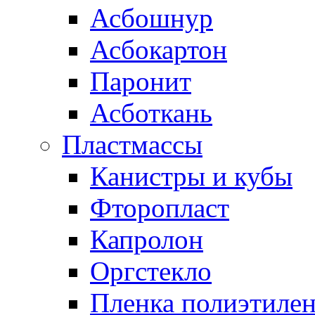
Асбошнур
Асбокартон
Паронит
Асботкань
Пластмассы
Канистры и кубы
Фторопласт
Капролон
Оргстекло
Пленка полиэтилен